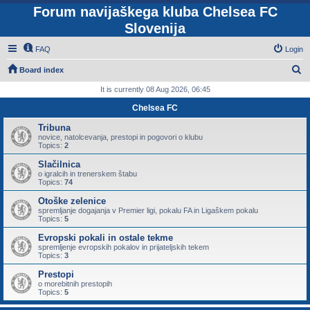
Forum navijaškega kluba Chelsea FC
Slovenija
FAQ
Login
S
Board index
e
It is currently 08 Aug 2026, 06:45
a
Chelsea FC
r
Tribuna
c
novice, natolcevanja, prestopi in pogovori o klubu
Topics:
2
h
Slačilnica
o igralcih in trenerskem štabu
Topics:
74
Otoške zelenice
spremljanje dogajanja v Premier ligi, pokalu FA in Ligaškem pokalu
Topics:
5
Evropski pokali in ostale tekme
spremljenje evropskih pokalov in prijateljskih tekem
Topics:
3
Prestopi
o morebitnih prestopih
Topics:
5