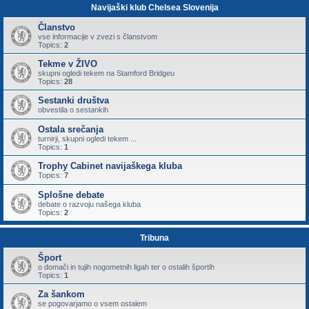
Navijaški klub Chelsea Slovenija
Članstvo
vse informacije v zvezi s članstvom
Topics:
2
Tekme v ŽIVO
skupni ogledi tekem na Stamford Bridgeu
Topics:
28
Sestanki društva
obvestila o sestankih
Ostala srečanja
turnirji, skupni ogledi tekem ...
Topics:
1
Trophy Cabinet navijaškega kluba
Topics:
7
Splošne debate
debate o razvoju našega kluba
Topics:
2
Tribuna
Šport
o domači in tujih nogometnih ligah ter o ostalih športih
Topics:
1
Za šankom
se pogovarjamo o vsem ostalem