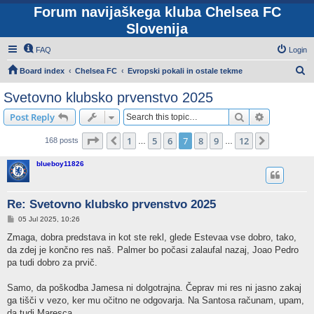
Forum navijaškega kluba Chelsea FC
Slovenija
FAQ
Login
S
Board index
Chelsea FC
Evropski pokali in ostale tekme
e
Svetovno klubsko prvenstvo 2025
a
Search
Advanced s
Post Reply
r
c
Page
7
of
12
1
5
6
7
8
9
12
Previous
Next
168 posts
…
…
h
blueboy11826
Re: Svetovno klubsko prvenstvo 2025
P
05 Jul 2025, 10:26
o
s
Zmaga, dobra predstava in kot ste rekl, glede Estevaa vse dobro, tako,
t
da zdej je končno res naš. Palmer bo počasi zalaufal nazaj, Joao Pedro
pa tudi dobro za prvič.
Samo, da poškodba Jamesa ni dolgotrajna. Čeprav mi res ni jasno zakaj
ga tišči v vezo, ker mu očitno ne odgovarja. Na Santosa računam, upam,
da tudi Maresca.