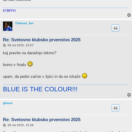
KTBFFH
Chelsea_fan
Re: Svetovno klubsko prvenstvo 2025
P
08 Jul 2025, 15:07
o
s
kaj pravite na današnjo tekmo?
t
bomo v finalu
upam, da pedro začne v špici in da se izkaže
BLUE IS THE COLOUR!!!
glosos
Re: Svetovno klubsko prvenstvo 2025
P
08 Jul 2025, 15:29
o
s