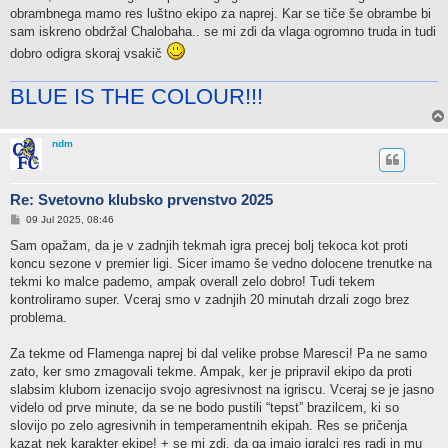
obrambnega mamo res luštno ekipo za naprej. Kar se tiče še obrambe bi
sam iskreno obdržal Chalobaha.. se mi zdi da vlaga ogromno truda in tudi
dobro odigra skoraj vsakič
BLUE IS THE COLOUR!!!
ndm
Re: Svetovno klubsko prvenstvo 2025
P
09 Jul 2025, 08:46
o
s
Sam opažam, da je v zadnjih tekmah igra precej bolj tekoca kot proti
t
koncu sezone v premier ligi. Sicer imamo še vedno dolocene trenutke na
tekmi ko malce pademo, ampak overall zelo dobro! Tudi tekem
kontroliramo super. Vceraj smo v zadnjih 20 minutah drzali zogo brez
problema.
Za tekme od Flamenga naprej bi dal velike probse Maresci! Pa ne samo
zato, ker smo zmagovali tekme. Ampak, ker je pripravil ekipo da proti
slabsim klubom izenacijo svojo agresivnost na igriscu. Vceraj se je jasno
videlo od prve minute, da se ne bodo pustili “tepst” brazilcem, ki so
slovijo po zelo agresivnih in temperamentnih ekipah. Res se pričenja
kazat nek karakter ekipe! + se mi zdi, da ga imajo igralci res radi in mu