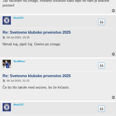
Jaz računam na zmago, moramo izkoristit kako lepo se nam je bracket
t
postavil
blue222
Re: Svetovno klubsko prvenstvo 2025
P
08 Jul 2025, 15:35
o
s
Nimaš kaj, piješ čaj. Gremo po zmago.
t
RedMiner
Re: Svetovno klubsko prvenstvo 2025
P
08 Jul 2025, 22:22
o
s
Če bo šlo takole med sezono, bo že kičasto.
t
blue222