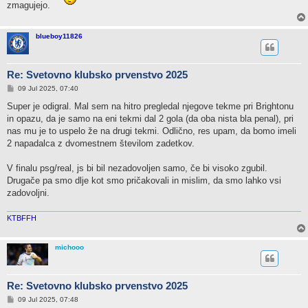
zmagujejo.
blueboy11826
Re: Svetovno klubsko prvenstvo 2025
P
09 Jul 2025, 07:40
o
s
Super je odigral. Mal sem na hitro pregledal njegove tekme pri Brightonu
t
in opazu, da je samo na eni tekmi dal 2 gola (da oba nista bla penal), pri
nas mu je to uspelo že na drugi tekmi. Odlično, res upam, da bomo imeli
2 napadalca z dvomestnem številom zadetkov.
V finalu psg/real, js bi bil nezadovoljen samo, če bi visoko zgubil.
Drugače pa smo dlje kot smo pričakovali in mislim, da smo lahko vsi
zadovoljni.
KTBFFH
michooo
Re: Svetovno klubsko prvenstvo 2025
P
09 Jul 2025, 07:48
o