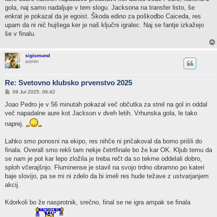
gola, naj samo nadaljuje v tem slogu. Jacksona na transfer listo, še
enkrat je pokazal da je egoist. Škoda edino za poškodbo Caiceda, res
upam da ni nič hujšega ker je naš ključni igralec. Naj se fantje izkažejo
še v finalu.
sigismund
admin
Re: Svetovno klubsko prvenstvo 2025
P
09 Jul 2025, 06:42
o
s
Joao Pedro je v 56 minutah pokazal več občutka za strel na gol in oddal
t
več napadalne aure kot Jackson v dveh letih. Vrhunska gola, le tako
naprej.
Lahko smo ponosni na ekipo, res nihče ni pričakoval da bomo prišli do
finala. Overall smo rekli tam nekje četrtfinale bo že kar OK. Kljub temu da
se nam je pot kar lepo zložila je treba rečt da so tekme oddelali dobro,
sploh včerajšnjo. Fluminense je stavil na svojo trdno obramno po kateri
baje slovijo, pa se mi ni zdelo da bi imeli res hude težave z ustvarjanjem
akcij.
Kdorkoli bo že nasprotnik, srečno, final se ne igra ampak se finala