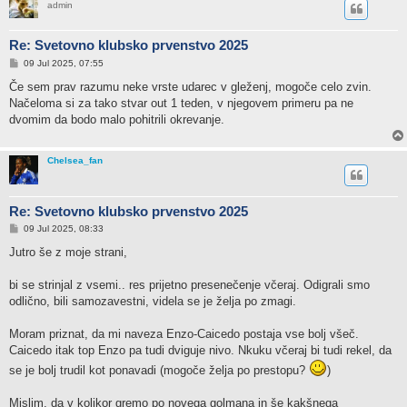
admin
Re: Svetovno klubsko prvenstvo 2025
P
09 Jul 2025, 07:55
o
s
Če sem prav razumu neke vrste udarec v gleženj, mogoče celo zvin.
t
Načeloma si za tako stvar out 1 teden, v njegovem primeru pa ne
dvomim da bodo malo pohitrili okrevanje.
Chelsea_fan
Re: Svetovno klubsko prvenstvo 2025
P
09 Jul 2025, 08:33
o
s
Jutro še z moje strani,
t
bi se strinjal z vsemi.. res prijetno presenečenje včeraj. Odigrali smo
odlično, bili samozavestni, videla se je želja po zmagi.
Moram priznat, da mi naveza Enzo-Caicedo postaja vse bolj všeč.
Caicedo itak top Enzo pa tudi dviguje nivo. Nkuku včeraj bi tudi rekel, da
se je bolj trudil kot ponavadi (mogoče želja po prestopu?
)
Mislim, da v kolikor gremo po novega golmana in še kakšnega