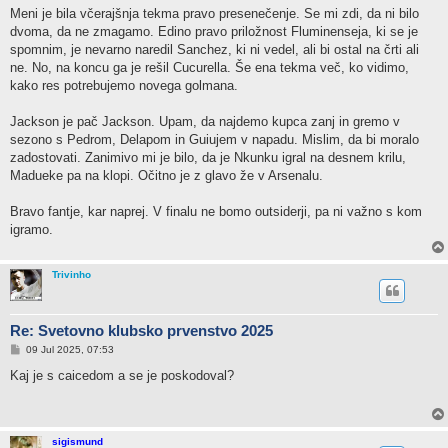
s
Meni je bila včerajšnja tekma pravo presenečenje. Se mi zdi, da ni bilo
t
dvoma, da ne zmagamo. Edino pravo priložnost Fluminenseja, ki se je
spomnim, je nevarno naredil Sanchez, ki ni vedel, ali bi ostal na črti ali
ne. No, na koncu ga je rešil Cucurella. Še ena tekma več, ko vidimo,
kako res potrebujemo novega golmana.
Jackson je pač Jackson. Upam, da najdemo kupca zanj in gremo v
sezono s Pedrom, Delapom in Guiujem v napadu. Mislim, da bi moralo
zadostovati. Zanimivo mi je bilo, da je Nkunku igral na desnem krilu,
Madueke pa na klopi. Očitno je z glavo že v Arsenalu.
Bravo fantje, kar naprej. V finalu ne bomo outsiderji, pa ni važno s kom
igramo.
Trivinho
Re: Svetovno klubsko prvenstvo 2025
P
09 Jul 2025, 07:53
o
s
Kaj je s caicedom a se je poskodoval?
t
sigismund