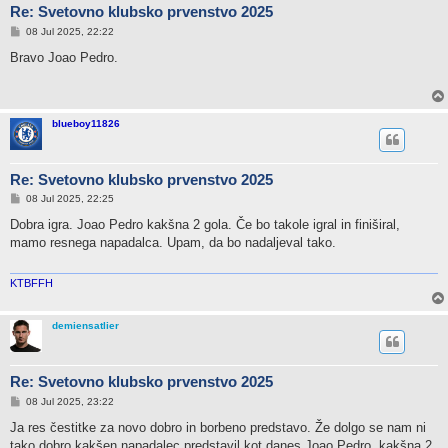
Re: Svetovno klubsko prvenstvo 2025
P
08 Jul 2025, 22:22
o
s
Bravo Joao Pedro.
t
blueboy11826
Re: Svetovno klubsko prvenstvo 2025
P
08 Jul 2025, 22:25
o
s
Dobra igra. Joao Pedro kakšna 2 gola. Če bo takole igral in finiširal,
t
mamo resnega napadalca. Upam, da bo nadaljeval tako.
KTBFFH
demiensatlier
Re: Svetovno klubsko prvenstvo 2025
P
08 Jul 2025, 23:22
o
s
Ja res čestitke za novo dobro in borbeno predstavo. Že dolgo se nam ni
t
tako dobro kakšen napadalec predstavil kot danes Joao Pedro, kakšna 2